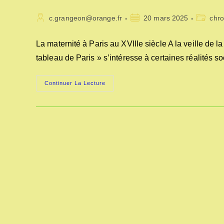
Auteur/autrice
Publication
Post
c.grangeon@orange.fr
20 mars 2025
chro
de
publiée :
category
la
La maternité à Paris au XVIIIe siècle A la veille de 
publication :
tableau de Paris » s’intéresse à certaines réalités 
LA
Continuer La Lecture
MATERNITÉ
A
PARIS
AU
XVIIIe
SIÈCLE