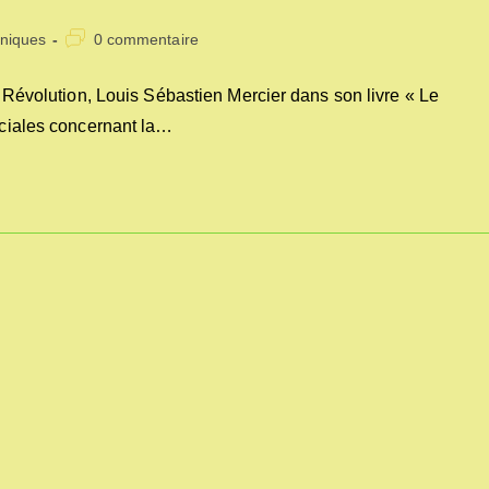
Commentaires
niques
0 commentaire
:
de
la
la Révolution, Louis Sébastien Mercier dans son livre « Le
publication :
sociales concernant la…