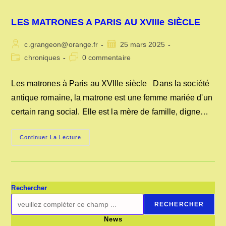
LES MATRONES A PARIS AU XVIIIe SIÈCLE
Auteur/autrice
Publication
c.grangeon@orange.fr
25 mars 2025
de
publiée :
Post
Commentaires
chroniques
0 commentaire
la
category:
de
publication :
la
Les matrones à Paris au XVIIIe siècle Dans la société
publication :
antique romaine, la matrone est une femme mariée d'un
certain rang social. Elle est la mère de famille, digne…
LES
Continuer La Lecture
MATRONES
A
PARIS
AU
XVIIIe
SIÈCLE
Rechercher
RECHERCHER
News