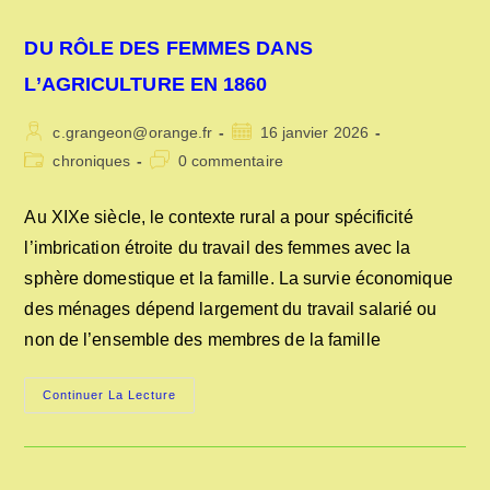
DU RÔLE DES FEMMES DANS
L’AGRICULTURE EN 1860
Auteur/autrice
Publication
c.grangeon@orange.fr
16 janvier 2026
de
publiée :
Post
Commentaires
chroniques
0 commentaire
la
category:
de
publication :
la
Au XIXe siècle, le contexte rural a pour spécificité
publication :
l’imbrication étroite du travail des femmes avec la
sphère domestique et la famille. La survie économique
des ménages dépend largement du travail salarié ou
non de l’ensemble des membres de la famille
DU
Continuer La Lecture
RÔLE
DES
FEMMES
DANS
L’AGRICULTURE
EN