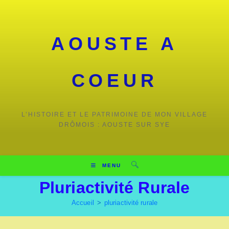
Skip
to
content
AOUSTE A
COEUR
L’HISTOIRE ET LE PATRIMOINE DE MON VILLAGE
DRÔMOIS : AOUSTE SUR SYE
MENU
Pluriactivité Rurale
Accueil
>
pluriactivité rurale