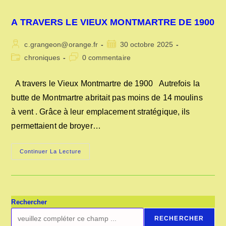
A TRAVERS LE VIEUX MONTMARTRE DE 1900
Auteur/autrice
Publication
c.grangeon@orange.fr
30 octobre 2025
de
publiée :
Post
Commentaires
chroniques
0 commentaire
la
category:
de
publication :
la
A travers le Vieux Montmartre de 1900 Autrefois la
publication :
butte de Montmartre abritait pas moins de 14 moulins
à vent . Grâce à leur emplacement stratégique, ils
permettaient de broyer…
A
Continuer La Lecture
TRAVERS
LE
VIEUX
MONTMARTRE
DE
1900
Rechercher
RECHERCHER