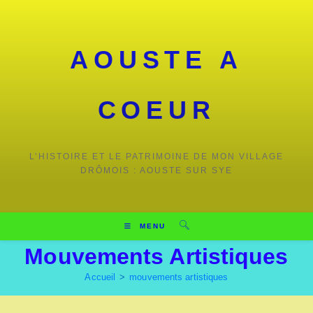
Skip
to
content
AOUSTE A
COEUR
L’HISTOIRE ET LE PATRIMOINE DE MON VILLAGE
DRÔMOIS : AOUSTE SUR SYE
MENU
Mouvements Artistiques
Accueil
>
mouvements artistiques