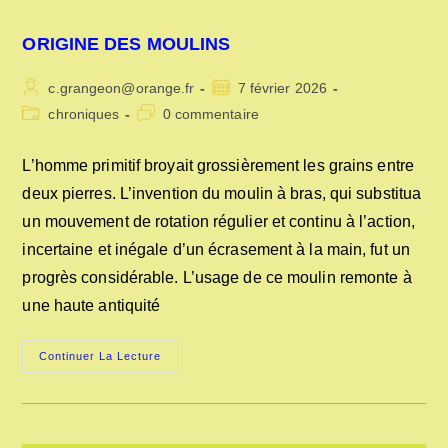
ORIGINE DES MOULINS
Auteur/autrice
Publication
c.grangeon@orange.fr
7 février 2026
de
publiée :
Post
Commentaires
chroniques
0 commentaire
la
category:
de
publication :
la
L’homme primitif broyait grossièrement les grains entre
publication :
deux pierres. L’invention du moulin à bras, qui substitua
un mouvement de rotation régulier et continu à l’action,
incertaine et inégale d’un écrasement à la main, fut un
progrès considérable. L’usage de ce moulin remonte à
une haute antiquité
ORIGINE
Continuer La Lecture
DES
MOULINS