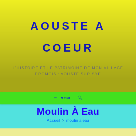
Skip
to
content
AOUSTE A
COEUR
L’HISTOIRE ET LE PATRIMOINE DE MON VILLAGE
DRÔMOIS : AOUSTE SUR SYE
MENU
Moulin À Eau
Accueil
>
moulin à eau