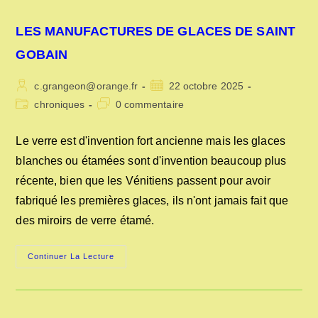
LES MANUFACTURES DE GLACES DE SAINT
GOBAIN
Auteur/autrice
Publication
c.grangeon@orange.fr
22 octobre 2025
de
publiée :
Post
Commentaires
chroniques
0 commentaire
la
category:
de
publication :
la
Le verre est d'invention fort ancienne mais les glaces
publication :
blanches ou étamées sont d'invention beaucoup plus
récente, bien que les Vénitiens passent pour avoir
fabriqué les premières glaces, ils n'ont jamais fait que
des miroirs de verre étamé.
LES
Continuer La Lecture
MANUFACTURES
DE
GLACES
DE
SAINT
GOBAIN