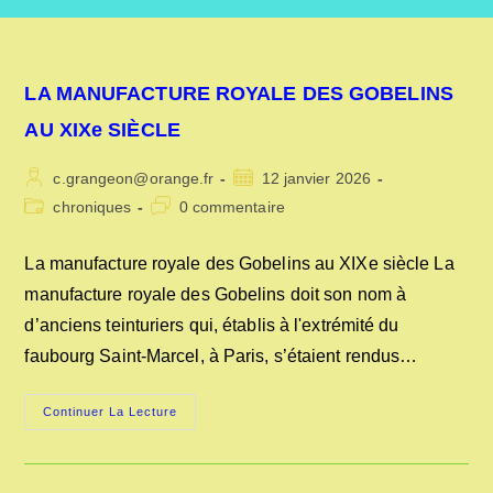
LA MANUFACTURE ROYALE DES GOBELINS
AU XIXe SIÈCLE
Auteur/autrice
Publication
c.grangeon@orange.fr
12 janvier 2026
de
publiée :
Post
Commentaires
chroniques
0 commentaire
la
category:
de
publication :
la
La manufacture royale des Gobelins au XIXe siècle La
publication :
manufacture royale des Gobelins doit son nom à
d’anciens teinturiers qui, établis à l'extrémité du
faubourg Saint-Marcel, à Paris, s’étaient rendus…
LA
Continuer La Lecture
MANUFACTURE
ROYALE
DES
GOBELINS
AU