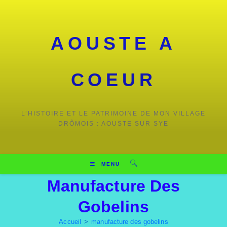
Skip
to
content
AOUSTE A
COEUR
L’HISTOIRE ET LE PATRIMOINE DE MON VILLAGE
DRÔMOIS : AOUSTE SUR SYE
MENU
Manufacture Des
Gobelins
Accueil
>
manufacture des gobelins