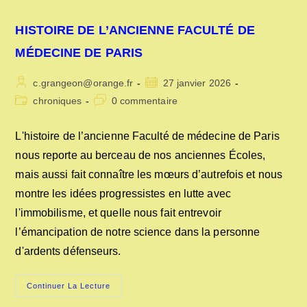
HISTOIRE DE L’ANCIENNE FACULTÉ DE
MÉDECINE DE PARIS
Auteur/autrice
Publication
c.grangeon@orange.fr
27 janvier 2026
de
publiée :
Post
Commentaires
chroniques
0 commentaire
la
category:
de
publication :
la
L'histoire de l’ancienne Faculté de médecine de Paris
publication :
nous reporte au berceau de nos anciennes Écoles,
mais aussi fait connaître les mœurs d’autrefois et nous
montre les idées progressistes en lutte avec
l'immobilisme, et quelle nous fait entrevoir
l’émancipation de notre science dans la personne
d'ardents défenseurs.
HISTOIRE
Continuer La Lecture
DE
L’ANCIENNE