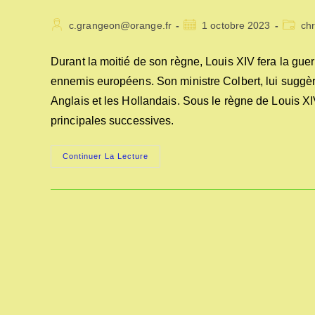
Auteur/autrice
Publication
Post
c.grangeon@orange.fr
1 octobre 2023
ch
de
publiée :
categor
la
Durant la moitié de son règne, Louis XIV fera la guerr
publication :
ennemis européens. Son ministre Colbert, lui suggèr
Anglais et les Hollandais. Sous le règne de Louis 
principales successives.
LES
Continuer La Lecture
CORDERIES
ROYALES
SOUS
LOUIS
XIV