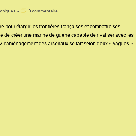
Commentaires
roniques
0 commentaire
y:
de
la
e pour élargir les frontières françaises et combattre ses
publication :
e de créer une marine de guerre capable de rivaliser avec les
XIV l’aménagement des arsenaux se fait selon deux « vagues »