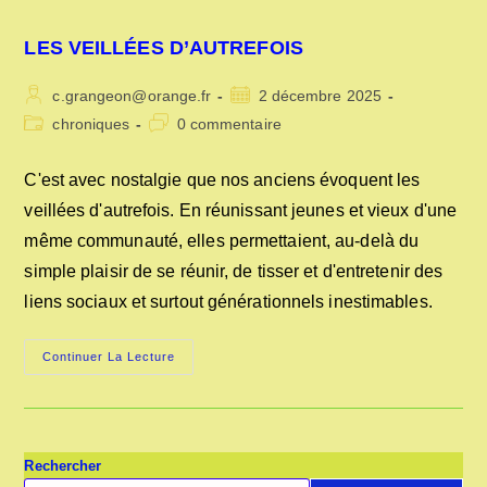
LES VEILLÉES D’AUTREFOIS
Auteur/autrice
Publication
c.grangeon@orange.fr
2 décembre 2025
de
publiée :
Post
Commentaires
chroniques
0 commentaire
la
category:
de
publication :
la
C'est avec nostalgie que nos anciens évoquent les
publication :
veillées d'autrefois. En réunissant jeunes et vieux d'une
même communauté, elles permettaient, au-delà du
simple plaisir de se réunir, de tisser et d'entretenir des
liens sociaux et surtout générationnels inestimables.
LES
Continuer La Lecture
VEILLÉES
D’AUTREFOIS
Rechercher