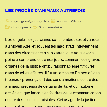
LES PROCÈS D’ANIMAUX AUTREFOIS
Auteur/autrice
Publication
c.grangeon@orange.fr
4 janvier 2026
de
publiée :
Post
Commentaires
chroniques
0 commentaire
la
category:
de
publication :
la
Les singularités judiciaires sont nombreuses et variées
publication :
au Moyen Âge, et souvent tes magistrats interviennent
dans des circonstances si bizarres, que nous avons
peine à comprendre, de nos jours, comment ces graves
organes de la justice ont pu raisonnablement figurer
dans de telles affaires. Il fut un temps en France où des
tribunaux prononçaient des condamnations contre des
animaux prévenus de certains délits, et où l’autorité
ecclésiastique lançait les foudres de l’excommunication
contre des insectes nuisibles. Cet usage de la justice
divine et humaine apparue si monstrueux aux