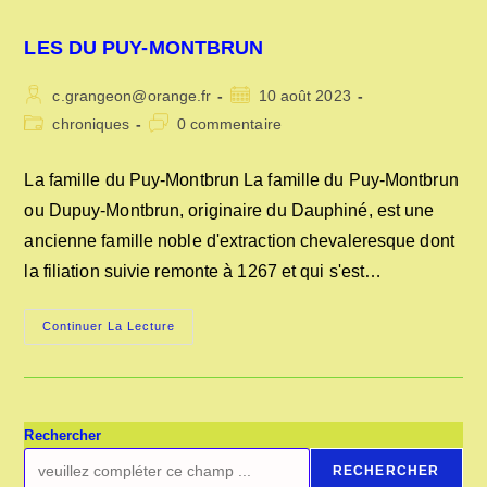
LES DU PUY-MONTBRUN
Auteur/autrice
Publication
c.grangeon@orange.fr
10 août 2023
de
publiée :
Post
Commentaires
chroniques
0 commentaire
la
category:
de
publication :
la
La famille du Puy-Montbrun La famille du Puy-Montbrun
publication :
ou Dupuy-Montbrun, originaire du Dauphiné, est une
ancienne famille noble d'extraction chevaleresque dont
la filiation suivie remonte à 1267 et qui s'est…
LES
Continuer La Lecture
DU
PUY-
MONTBRUN
Rechercher
RECHERCHER