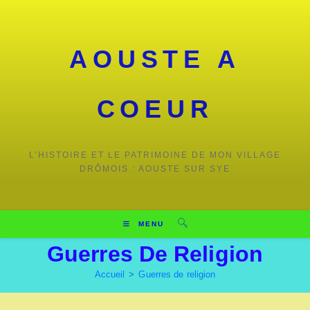
Skip
to
content
AOUSTE A
COEUR
L’HISTOIRE ET LE PATRIMOINE DE MON VILLAGE
DRÔMOIS : AOUSTE SUR SYE
MENU
Guerres De Religion
Accueil
>
Guerres de religion