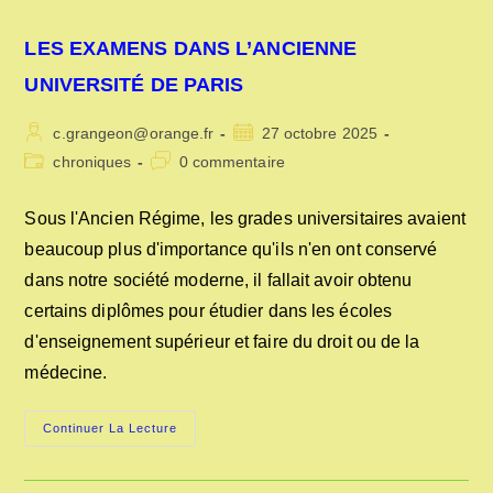
LES EXAMENS DANS L’ANCIENNE
UNIVERSITÉ DE PARIS
Auteur/autrice
Publication
c.grangeon@orange.fr
27 octobre 2025
de
publiée :
Post
Commentaires
chroniques
0 commentaire
la
category:
de
publication :
la
Sous l'Ancien Régime, les grades universitaires avaient
publication :
beaucoup plus d'importance qu'ils n'en ont conservé
dans notre société moderne, il fallait avoir obtenu
certains diplômes pour étudier dans les écoles
d'enseignement supérieur et faire du droit ou de la
médecine.
LES
Continuer La Lecture
EXAMENS
DANS
L’ANCIENNE
UNIVERSITÉ