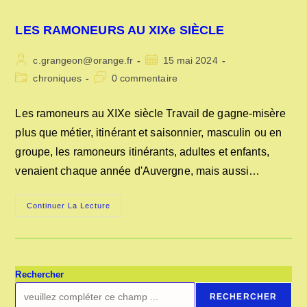
LES RAMONEURS AU XIXe SIÈCLE
Auteur/autrice
Publication
c.grangeon@orange.fr
15 mai 2024
de
publiée :
Post
Commentaires
chroniques
0 commentaire
la
category:
de
publication :
la
Les ramoneurs au XIXe siècle Travail de gagne-misère
publication :
plus que métier, itinérant et saisonnier, masculin ou en
groupe, les ramoneurs itinérants, adultes et enfants,
venaient chaque année d'Auvergne, mais aussi…
LES
Continuer La Lecture
RAMONEURS
AU
XIXe
SIÈCLE
Rechercher
RECHERCHER