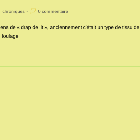
st
Commentaires
chroniques
0 commentaire
tegory:
de
la
ns de « drap de lit », anciennement c'était un type de tissu de
publication :
e foulage