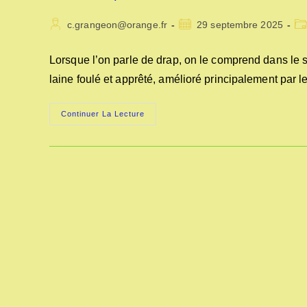
Auteur/autrice
Publication
Po
c.grangeon@orange.fr
29 septembre 2025
de
publiée :
ca
la
Lorsque l’on parle de drap, on le comprend dans le se
publication :
laine foulé et apprêté, amélioré principalement par l
DRAPIERS,
Continuer La Lecture
DRAP
ET
FOULONS