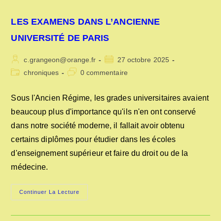
LES EXAMENS DANS L’ANCIENNE
UNIVERSITÉ DE PARIS
Auteur/autrice
Publication
c.grangeon@orange.fr
27 octobre 2025
de
publiée :
Post
Commentaires
chroniques
0 commentaire
la
category:
de
publication :
la
Sous l'Ancien Régime, les grades universitaires avaient
publication :
beaucoup plus d'importance qu'ils n'en ont conservé
dans notre société moderne, il fallait avoir obtenu
certains diplômes pour étudier dans les écoles
d'enseignement supérieur et faire du droit ou de la
médecine.
LES
Continuer La Lecture
EXAMENS
DANS
L’ANCIENNE
UNIVERSITÉ