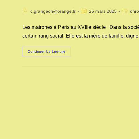
Auteur/autrice
Publication
Post
c.grangeon@orange.fr
25 mars 2025
chro
de
publiée :
category
la
Les matrones à Paris au XVIIIe siècle Dans la soci
publication :
certain rang social. Elle est la mère de famille, dig
LES
Continuer La Lecture
MATRONES
A
PARIS
AU
XVIIIe
SIÈCLE