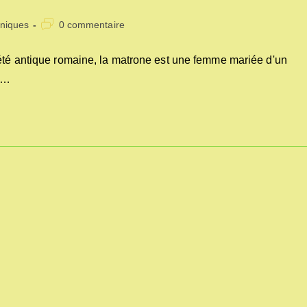
Commentaires
niques
0 commentaire
:
de
la
été antique romaine, la matrone est une femme mariée d'un
publication :
ne…