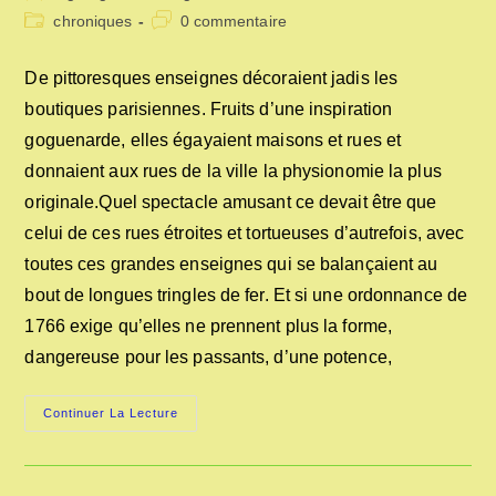
de
publiée :
Post
Commentaires
chroniques
0 commentaire
la
category:
de
publication :
la
De pittoresques enseignes décoraient jadis les
publication :
boutiques parisiennes. Fruits d’une inspiration
goguenarde, elles égayaient maisons et rues et
donnaient aux rues de la ville la physionomie la plus
originale.Quel spectacle amusant ce devait être que
celui de ces rues étroites et tortueuses d’autrefois, avec
toutes ces grandes enseignes qui se balançaient au
bout de longues tringles de fer. Et si une ordonnance de
1766 exige qu’elles ne prennent plus la forme,
dangereuse pour les passants, d’une potence,
LES
Continuer La Lecture
ENSEIGNES
DANS
LE
TEMPS