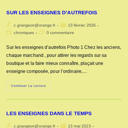
SUR LES ENSEIGNES D’AUTREFOIS
Auteur/autrice
Publication
c.grangeon@orange.fr
13 février 2026
de
publiée :
Post
Commentaires
chroniques
0 commentaire
la
category:
de
publication :
la
Sur les enseignes d’autrefois Photo 1 Chez les anciens,
publication :
chaque marchand , pour attirer les regards sur sa
boutique et la faire mieux connaître, plaçait une
enseigne composée, pour l’ordinaire,…
SUR
Continuer La Lecture
LES
ENSEIGNES
D’AUTREFOIS
LES ENSEIGNES DANS LE TEMPS
Auteur/autrice
Publication
c.grangeon@orange.fr
13 mai 2023