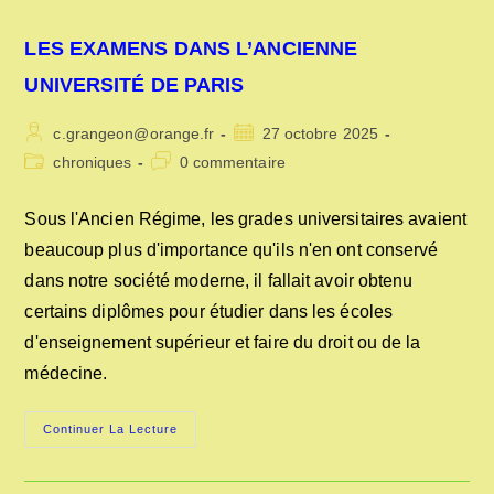
LES EXAMENS DANS L’ANCIENNE
UNIVERSITÉ DE PARIS
Auteur/autrice
Publication
c.grangeon@orange.fr
27 octobre 2025
de
publiée :
Post
Commentaires
chroniques
0 commentaire
la
category:
de
publication :
la
Sous l'Ancien Régime, les grades universitaires avaient
publication :
beaucoup plus d'importance qu'ils n'en ont conservé
dans notre société moderne, il fallait avoir obtenu
certains diplômes pour étudier dans les écoles
d'enseignement supérieur et faire du droit ou de la
médecine.
LES
Continuer La Lecture
EXAMENS
DANS
L’ANCIENNE
UNIVERSITÉ