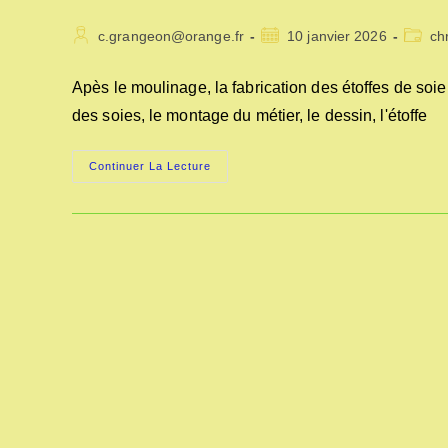
Auteur/autrice
Publication
Post
c.grangeon@orange.fr
10 janvier 2026
ch
de
publiée :
catego
la
Apès le moulinage, la fabrication des étoffes de soie
publication :
des soies, le montage du métier, le dessin, l'étoffe
LA
Continuer La Lecture
FABRICATION
DES
ETOFFES
DE
SOIE
EN
1850