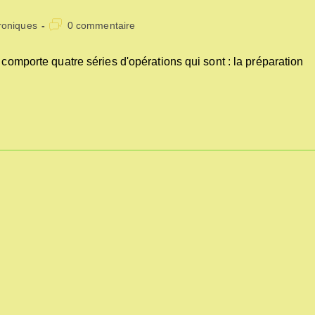
Commentaires
roniques
0 commentaire
ry:
de
la
 comporte quatre séries d'opérations qui sont : la préparation
publication :