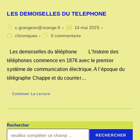
LES DEMOISELLES DU TELEPHONE
Auteur/autrice
Publication
c.grangeon@orange.fr
14 mai 2025
de
publiée :
Post
Commentaires
chroniques
0 commentaire
la
category:
de
publication :
la
Les demoiselles du téléphone L’histoire des
publication :
téléphones commence en 1876 avec le premier
système de communication électrique. A l’époque du
télégraphe Chappe et du courrier…
LES
Continuer La Lecture
DEMOISELLES
DU
TELEPHONE
Rechercher
RECHERCHER