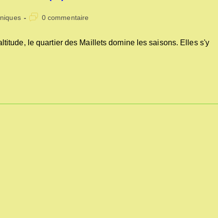
Commentaires
oniques
0 commentaire
:
de
la
tude, le quartier des Maillets domine les saisons. Elles s'y
publication :