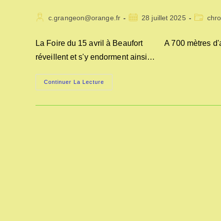
Auteur/autrice
Publication
Post
c.grangeon@orange.fr
28 juillet 2025
chr
de
publiée :
category
la
La Foire du 15 avril à Beaufort A 700 mètres d'alti
publication :
réveillent et s'y endorment ainsi…
LA
Continuer La Lecture
FOIRE
DU
15
AVRIL
A
BEAUFORT
SUR
GERVANNE
(26)