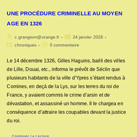
UNE PROCÉDURE CRIMINELLE AU MOYEN
AGE EN 1326
Auteur/autrice
Publication
c.grangeon@orange.fr
24 janvier 2026
de
publiée :
Post
Commentaires
chroniques
0 commentaire
la
category:
de
publication :
la
Le 14 décembre 1326, Gilles Haguins, bailli des villes
publication :
de Lille, Douai, etc., informa le prévôt de Séclin que
plusieurs habitants de la ville d’Ypres s’étant rendus à
Comines, en deçà de la Lys, sur les terres du roi de
France, y avaient commis le crime d’arsin et de
dévastation, et assassiné un homme. Il le chargea en
conséquence d’attraire les coupables devant la justice
du roi.
UNE
Continuer La Lecture