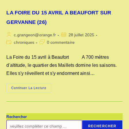
LA FOIRE DU 15 AVRIL A BEAUFORT SUR
GERVANNE (26)
Auteur/autrice
Publication
c.grangeon@orange.fr
28 juillet 2025
de
publiée :
Post
Commentaires
chroniques
0 commentaire
la
category:
de
publication :
la
La Foire du 15 avril à Beaufort A 700 mètres
publication :
d'altitude, le quartier des Maillets domine les saisons.
Elles s'y réveillent et s'y endorment ainsi…
LA
Continuer La Lecture
FOIRE
DU
15
AVRIL
A
BEAUFORT
SUR
Rechercher
GERVANNE
(26)
RECHERCHER