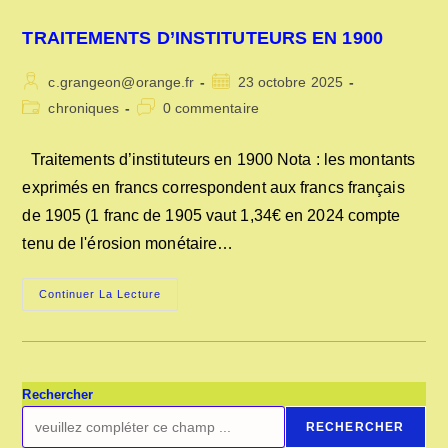
1883
TRAITEMENTS D’INSTITUTEURS EN 1900
Auteur/autrice
Publication
c.grangeon@orange.fr
23 octobre 2025
de
publiée :
Post
Commentaires
chroniques
0 commentaire
la
category:
de
publication :
la
Traitements d’instituteurs en 1900 Nota : les montants
publication :
exprimés en francs correspondent aux francs français
de 1905 (1 franc de 1905 vaut 1,34€ en 2024 compte
tenu de l'érosion monétaire…
TRAITEMENTS
Continuer La Lecture
D’INSTITUTEURS
EN
1900
Rechercher
RECHERCHER