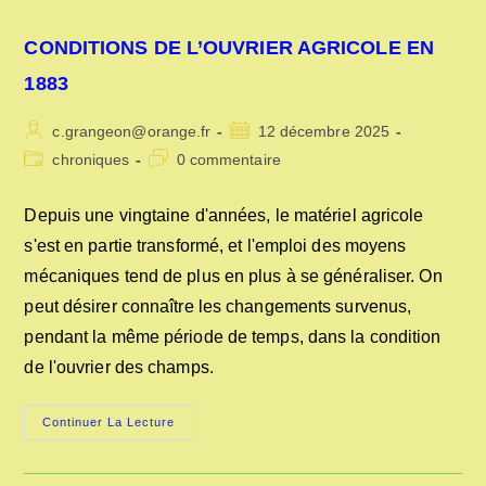
CONDITIONS DE L’OUVRIER AGRICOLE EN
1883
Auteur/autrice
Publication
c.grangeon@orange.fr
12 décembre 2025
de
publiée :
Post
Commentaires
chroniques
0 commentaire
la
category:
de
publication :
la
Depuis une vingtaine d'années, le matériel agricole
publication :
s'est en partie transformé, et l'emploi des moyens
mécaniques tend de plus en plus à se généraliser. On
peut désirer connaître les changements survenus,
pendant la même période de temps, dans la condition
de l'ouvrier des champs.
CONDITIONS
Continuer La Lecture
DE
L’OUVRIER
AGRICOLE
EN