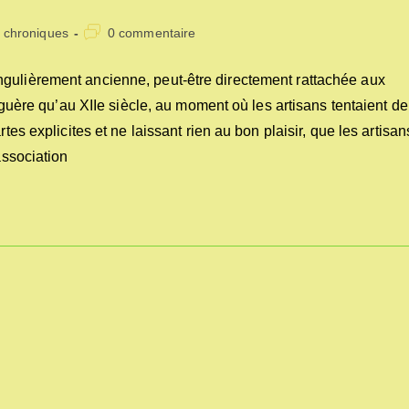
t
Commentaires
chroniques
0 commentaire
egory:
de
la
ngulièrement ancienne, peut-être directement rattachée aux
publication :
t guère qu’au XIIe siècle, au moment où les artisans tentaient de
tes explicites et ne laissant rien au bon plaisir, que les artisan
association