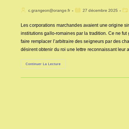
Auteur/autrice
Publication
Pos
c.grangeon@orange.fr
27 décembre 2025
de
publiée :
cat
la
Les corporations marchandes avaient une origine si
publication :
institutions gallo-romaines par la tradition. Ce ne fu
faire remplacer l’arbitraire des seigneurs par des char
désirent obtenir du roi une lettre reconnaissant leur 
DES
Continuer La Lecture
MÉTIERS
D’AVANT
1789