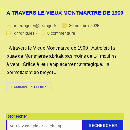
A TRAVERS LE VIEUX MONTMARTRE DE 1900
Auteur/autrice
Publication
c.grangeon@orange.fr
30 octobre 2025
de
publiée :
Post
Commentaires
chroniques
0 commentaire
la
category:
de
publication :
la
A travers le Vieux Montmartre de 1900 Autrefois la
publication :
butte de Montmartre abritait pas moins de 14 moulins
à vent . Grâce à leur emplacement stratégique, ils
permettaient de broyer…
A
Continuer La Lecture
TRAVERS
LE
VIEUX
MONTMARTRE
DE
1900
Rechercher
RECHERCHER