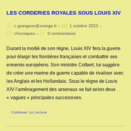
LES CORDERIES ROYALES SOUS LOUIS XIV
Auteur/autrice
Publication
c.grangeon@orange.fr
1 octobre 2023
de
publiée :
Post
Commentaires
chroniques
0 commentaire
la
category:
de
publication :
la
Durant la moitié de son règne, Louis XIV fera la guerre
publication :
pour élargir les frontières françaises et combattre ses
ennemis européens. Son ministre Colbert, lui suggère
de créer une marine de guerre capable de rivaliser avec
les Anglais et les Hollandais. Sous le règne de Louis
XIV l’aménagement des arsenaux se fait selon deux
« vagues » principales successives.
LES
Continuer La Lecture
CORDERIES
ROYALES
SOUS
LOUIS