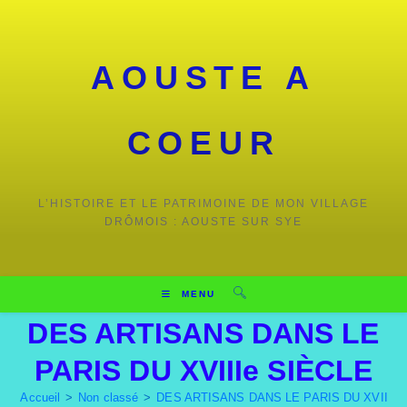
AOUSTE A
COEUR
L’HISTOIRE ET LE PATRIMOINE DE MON VILLAGE
DRÔMOIS : AOUSTE SUR SYE
MENU
DES ARTISANS DANS LE
PARIS DU XVIIIe SIÈCLE
Accueil
>
Non classé
>
DES ARTISANS DANS LE PARIS DU XVIIIe 