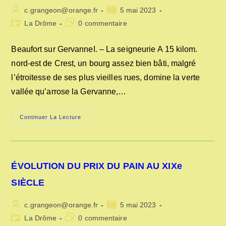
Auteur/autrice
Publication
c.grangeon@orange.fr
5 mai 2023
de
publiée :
Post
Commentaires
La Drôme
0 commentaire
la
category:
de
publication :
la
Beaufort sur GervanneI. – La seigneurie A 15 kilom.
publication :
nord-est de Crest, un bourg assez bien bâti, malgré
l’étroitesse de ses plus vieilles rues, domine la verte
vallée qu’arrose la Gervanne,…
BEAUFORT
Continuer La Lecture
SUR
GERVANNE
ÉVOLUTION DU PRIX DU PAIN AU XIXe
SIÈCLE
Auteur/autrice
Publication
c.grangeon@orange.fr
5 mai 2023
de
publiée :
Post
Commentaires
La Drôme
0 commentaire
la