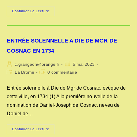
RELATIONS
Continuer La Lecture
DES
CURES
AVEC
LEURS
PAROISSIENS
DANS
ENTRÉE SOLENNELLE A DIE DE MGR DE
LE
DIOCÈSE
DE
COSNAC EN 1734
DIE
EN
1734
Auteur/autrice
Publication
c.grangeon@orange.fr
5 mai 2023
de
publiée :
Post
Commentaires
La Drôme
0 commentaire
la
category:
de
publication :
la
Entrée solennelle à Die de Mgr de Cosnac, évêque de
publication :
cette ville, en 1734 (1) A la première nouvelle de la
nomination de Daniel-Joseph de Cosnac, neveu de
Daniel de…
ENTRÉE
Continuer La Lecture
SOLENNELLE