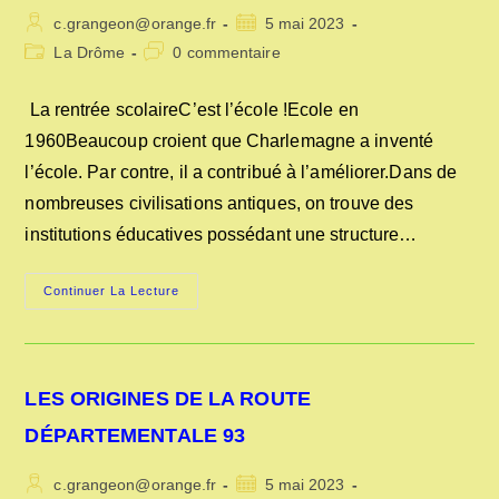
Auteur/autrice
Publication
c.grangeon@orange.fr
5 mai 2023
de
publiée :
Post
Commentaires
La Drôme
0 commentaire
la
category:
de
publication :
la
La rentrée scolaireC’est l’école !Ecole en
publication :
1960Beaucoup croient que Charlemagne a inventé
l’école. Par contre, il a contribué à l’améliorer.Dans de
nombreuses civilisations antiques, on trouve des
institutions éducatives possédant une structure…
LA
Continuer La Lecture
RENTRÉE
SCOLAIRE
LES ORIGINES DE LA ROUTE
DÉPARTEMENTALE 93
Auteur/autrice
Publication
c.grangeon@orange.fr
5 mai 2023