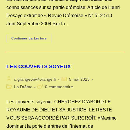
publication :
connaissances sur sa partie drômoise Article de Henri
Desaye extrait de « Revue Drômoise » N° 512-513
Juin-Septembre 2004 Sur la…
LA
Continuer La Lecture
VOIE
ROMAINE
DE
VALENCE
A
GAP
LES COUVENTS SOYEUX
Auteur/autrice
Publication
c.grangeon@orange.fr
5 mai 2023
de
publiée :
Post
Commentaires
La Drôme
0 commentaire
la
category:
de
publication :
la
Les couvents soyeux« CHERCHEZ D’ABORD LE
publication :
ROYAUME DE DIEU ET SA JUSTICE. LE RESTE
VOUS SERA ACCORDÉ PAR SURCROÎT. »Maxime
dominant la porte d’entrée de l’internat de