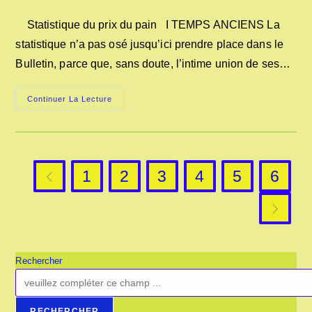
category:
de
publication :
la
Statistique du prix du pain I TEMPS ANCIENS La
publication :
statistique n’a pas osé jusqu’ici prendre place dans le
Bulletin, parce que, sans doute, l’intime union de ses…
ÉVOLUTION
Continuer La Lecture
DU
PRIX
DU
PAIN
AU
XIXe
SIÈCLE
1
2
3
4
5
6
Go to the previous page
Aller à l
Rechercher
RECHERCHER