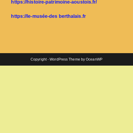
https://histoire-patrimoine-aoustois.fr/
https://le-musée-des berthalais.fr
Copyright - WordPress Theme by OceanWP