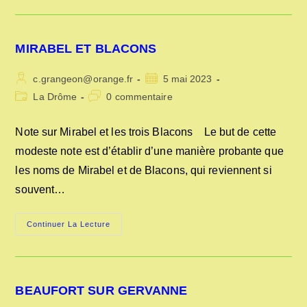
A
DIE
DE
MGR
DE
MIRABEL ET BLACONS
COSNAC
EN
1734
Auteur/autrice
Publication
c.grangeon@orange.fr
5 mai 2023
de
publiée :
Post
Commentaires
La Drôme
0 commentaire
la
category:
de
publication :
la
Note sur Mirabel et les trois Blacons Le but de cette
publication :
modeste note est d’établir d’une manière probante que
les noms de Mirabel et de Blacons, qui reviennent si
souvent…
MIRABEL
Continuer La Lecture
ET
BLACONS
BEAUFORT SUR GERVANNE