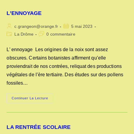
L’ENNOYAGE
Auteur/autrice
Publication
c.grangeon@orange.fr
5 mai 2023
de
publiée :
Post
Commentaires
La Drôme
0 commentaire
la
category:
de
publication :
la
L’ ennoyage Les origines de la noix sont assez
publication :
obscures. Certains botanistes affirment qu’elle
proviendrait de nos contrées, reliquat des productions
végétales de l’ère tertiaire. Des études sur des pollens
fossiles…
L’ENNOYAGE
Continuer La Lecture
LA RENTRÉE SCOLAIRE