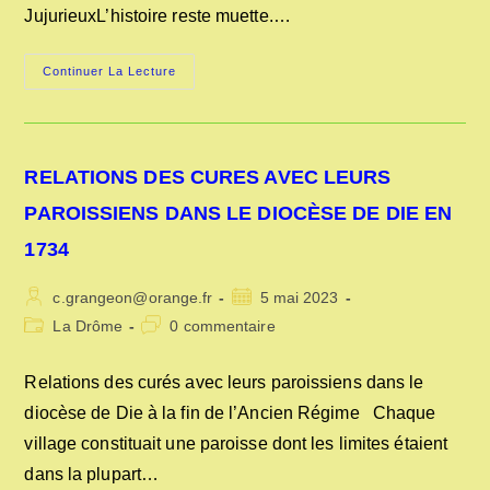
JujurieuxL’histoire reste muette.…
LES
Continuer La Lecture
COUVENTS
SOYEUX
RELATIONS DES CURES AVEC LEURS
PAROISSIENS DANS LE DIOCÈSE DE DIE EN
1734
Auteur/autrice
Publication
c.grangeon@orange.fr
5 mai 2023
de
publiée :
Post
Commentaires
La Drôme
0 commentaire
la
category:
de
publication :
la
Relations des curés avec leurs paroissiens dans le
publication :
diocèse de Die à la fin de l’Ancien Régime Chaque
village constituait une paroisse dont les limites étaient
dans la plupart…