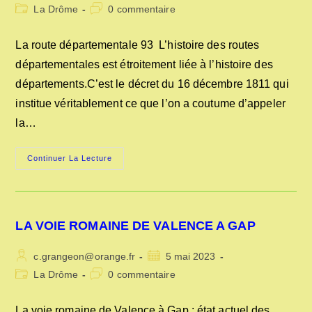
de
publiée :
Post
Commentaires
La Drôme
0 commentaire
la
category:
de
publication :
la
La route départementale 93 L’histoire des routes
publication :
départementales est étroitement liée à l’histoire des
départements.C’est le décret du 16 décembre 1811 qui
institue véritablement ce que l’on a coutume d’appeler
la…
LES
Continuer La Lecture
ORIGINES
DE
LA
ROUTE
DÉPARTEMENTALE
93
LA VOIE ROMAINE DE VALENCE A GAP
Auteur/autrice
Publication
c.grangeon@orange.fr
5 mai 2023
de
publiée :
Post
Commentaires
La Drôme
0 commentaire
la
category:
de
publication :
la
La voie romaine de Valence à Gap : état actuel des