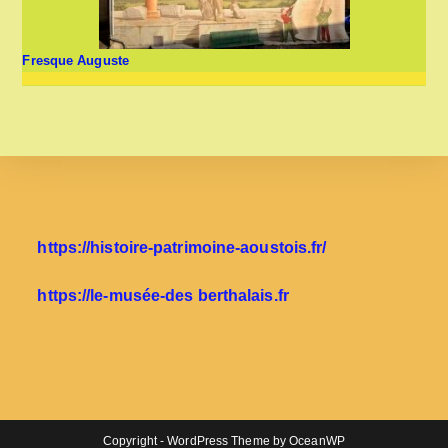
Fresque Auguste
https://histoire-patrimoine-aoustois.fr/
https://le-musée-des berthalais.fr
Copyright - WordPress Theme by OceanWP