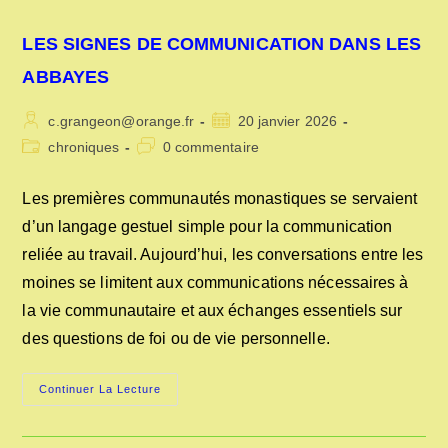
LES SIGNES DE COMMUNICATION DANS LES
ABBAYES
Auteur/autrice
Publication
c.grangeon@orange.fr
20 janvier 2026
de
publiée :
Post
Commentaires
chroniques
0 commentaire
la
category:
de
publication :
la
Les premières communautés monastiques se servaient
publication :
d’un langage gestuel simple pour la communication
reliée au travail. Aujourd’hui, les conversations entre les
moines se limitent aux communications nécessaires à
la vie communautaire et aux échanges essentiels sur
des questions de foi ou de vie personnelle.
LES
Continuer La Lecture
SIGNES
DE
COMMUNICATION
DANS