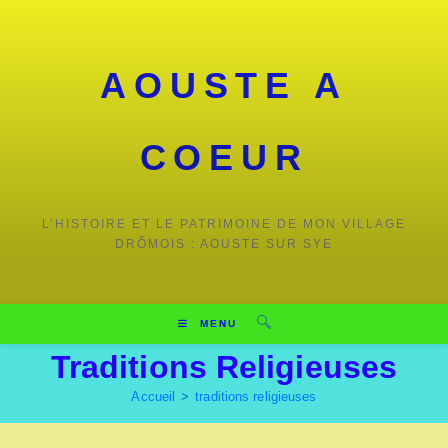
Skip
to
content
AOUSTE A
COEUR
L’HISTOIRE ET LE PATRIMOINE DE MON VILLAGE
DRÔMOIS : AOUSTE SUR SYE
MENU
Traditions Religieuses
Accueil
>
traditions religieuses