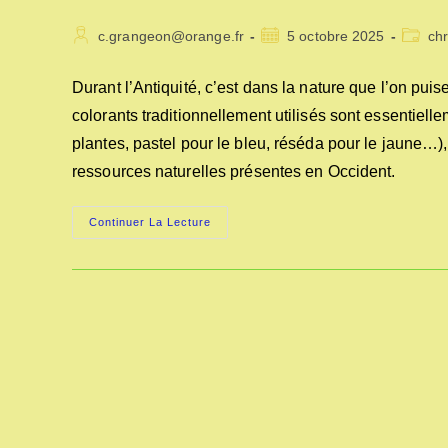
Auteur/autrice
Publication
Post
c.grangeon@orange.fr
5 octobre 2025
ch
de
publiée :
categor
la
Durant l’Antiquité, c’est dans la nature que l’on pu
publication :
colorants traditionnellement utilisés sont essentiell
plantes, pastel pour le bleu, réséda pour le jaune…),
ressources naturelles présentes en Occident.
LES
Continuer La Lecture
TEINTURIERS
AUTREFOIS