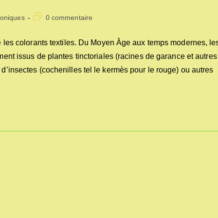
Commentaires
roniques
0 commentaire
y:
de
la
ise les colorants textiles. Du Moyen Âge aux temps modernes, le
publication :
ement issus de plantes tinctoriales (racines de garance et autres
 d’insectes (cochenilles tel le kermès pour le rouge) ou autres