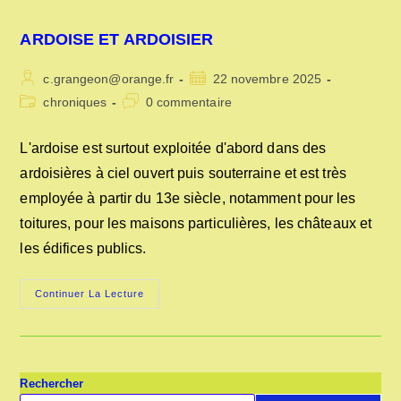
ARDOISE ET ARDOISIER
Auteur/autrice
Publication
c.grangeon@orange.fr
22 novembre 2025
de
publiée :
Post
Commentaires
chroniques
0 commentaire
la
category:
de
publication :
la
L'ardoise est surtout exploitée d'abord dans des
publication :
ardoisières à ciel ouvert puis souterraine et est très
employée à partir du 13e siècle, notamment pour les
toitures, pour les maisons particulières, les châteaux et
les édifices publics.
ARDOISE
Continuer La Lecture
ET
ARDOISIER
Rechercher