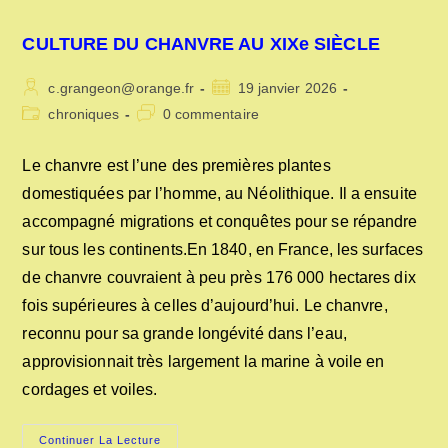
CULTURE DU CHANVRE AU XIXe SIÈCLE
Auteur/autrice
Publication
c.grangeon@orange.fr
19 janvier 2026
de
publiée :
Post
Commentaires
chroniques
0 commentaire
la
category:
de
publication :
la
Le chanvre est l’une des premières plantes
publication :
domestiquées par l’homme, au Néolithique. Il a ensuite
accompagné migrations et conquêtes pour se répandre
sur tous les continents.En 1840, en France, les surfaces
de chanvre couvraient à peu près 176 000 hectares dix
fois supérieures à celles d’aujourd’hui. Le chanvre,
reconnu pour sa grande longévité dans l’eau,
approvisionnait très largement la marine à voile en
cordages et voiles.
CULTURE
Continuer La Lecture