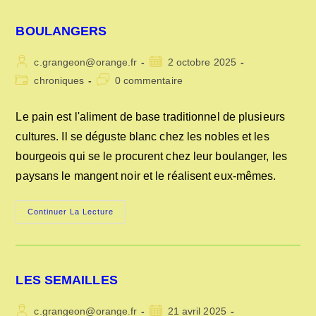
BOULANGERS
Auteur/autrice
Publication
c.grangeon@orange.fr
2 octobre 2025
de
publiée :
Post
Commentaires
chroniques
0 commentaire
la
category:
de
publication :
la
Le pain est l'aliment de base traditionnel de plusieurs
publication :
cultures. Il se déguste blanc chez les nobles et les
bourgeois qui se le procurent chez leur boulanger, les
paysans le mangent noir et le réalisent eux-mêmes.
BOULANGERS
Continuer La Lecture
LES SEMAILLES
Auteur/autrice
Publication
c.grangeon@orange.fr
21 avril 2025