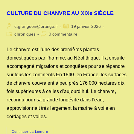
CULTURE DU CHANVRE AU XIXe SIÈCLE
Auteur/autrice
Publication
c.grangeon@orange.fr
19 janvier 2026
de
publiée :
Post
Commentaires
chroniques
0 commentaire
la
category:
de
publication :
la
Le chanvre est l’une des premières plantes
publication :
domestiquées par l’homme, au Néolithique. Il a ensuite
accompagné migrations et conquêtes pour se répandre
sur tous les continents.En 1840, en France, les surfaces
de chanvre couvraient à peu près 176 000 hectares dix
fois supérieures à celles d’aujourd’hui. Le chanvre,
reconnu pour sa grande longévité dans l’eau,
approvisionnait très largement la marine à voile en
cordages et voiles.
CULTURE
Continuer La Lecture