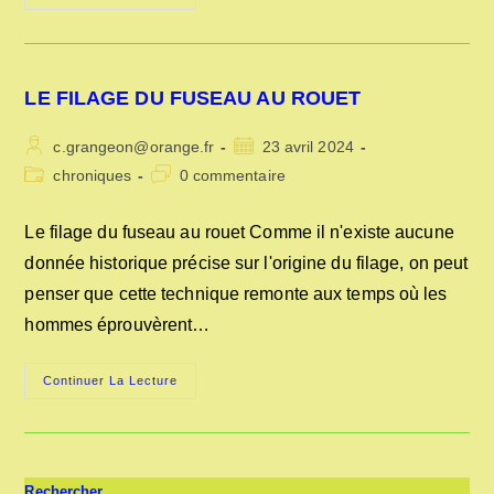
DU
CHANVRE
AU
XIXe
SIÈCLE
LE FILAGE DU FUSEAU AU ROUET
Auteur/autrice
Publication
c.grangeon@orange.fr
23 avril 2024
de
publiée :
Post
Commentaires
chroniques
0 commentaire
la
category:
de
publication :
la
Le filage du fuseau au rouet Comme il n'existe aucune
publication :
donnée historique précise sur l'origine du filage, on peut
penser que cette technique remonte aux temps où les
hommes éprouvèrent…
LE
Continuer La Lecture
FILAGE
DU
FUSEAU
AU
ROUET
Rechercher