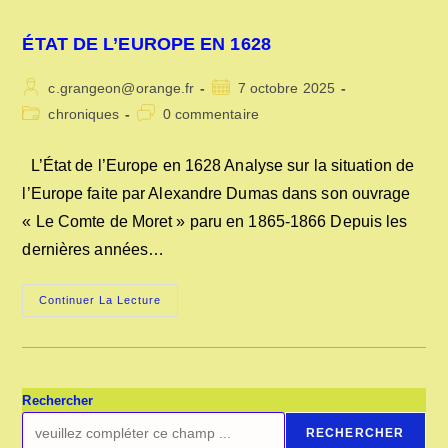
ÉTAT DE L’EUROPE EN 1628
Auteur/autrice
Publication
c.grangeon@orange.fr
7 octobre 2025
de
publiée :
Post
Commentaires
chroniques
0 commentaire
la
category:
de
publication :
la
L’État de l’Europe en 1628 Analyse sur la situation de
publication :
l’Europe faite par Alexandre Dumas dans son ouvrage
« Le Comte de Moret » paru en 1865-1866 Depuis les
dernières années…
ÉTAT
Continuer La Lecture
DE
L’EUROPE
EN
1628
Rechercher
RECHERCHER