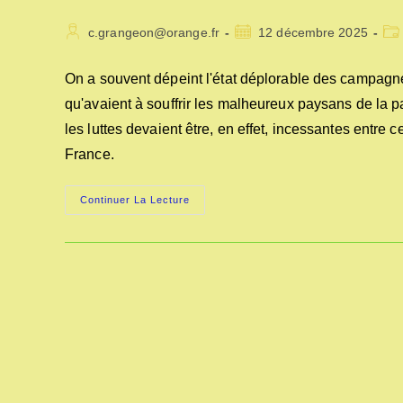
Auteur/autrice
Publication
Pos
c.grangeon@orange.fr
12 décembre 2025
de
publiée :
cat
la
On a souvent dépeint l'état déplorable des campagn
publication :
qu'avaient à souffrir les malheureux paysans de la pa
les luttes devaient être, en effet, incessantes entre c
France.
ABUS
Continuer La Lecture
DES
LOGEMENTS
MILITAIRES
AU
XVIe
SIÈCLE