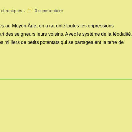
t
Commentaires
chroniques
0 commentaire
egory:
de
la
es au Moyen-Âge; on a raconté toutes les oppressions
publication :
rt des seigneurs leurs voisins. Avec le système de la féodalité
es milliers de petits potentats qui se partageaient la terre de