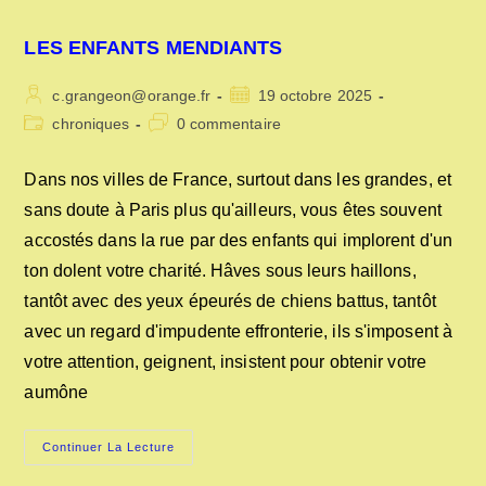
LES ENFANTS MENDIANTS
Auteur/autrice
Publication
c.grangeon@orange.fr
19 octobre 2025
de
publiée :
Post
Commentaires
chroniques
0 commentaire
la
category:
de
publication :
la
Dans nos villes de France, surtout dans les grandes, et
publication :
sans doute à Paris plus qu'ailleurs, vous êtes souvent
accostés dans la rue par des enfants qui implorent d'un
ton dolent votre charité. Hâves sous leurs haillons,
tantôt avec des yeux épeurés de chiens battus, tantôt
avec un regard d'impudente effronterie, ils s'imposent à
votre attention, geignent, insistent pour obtenir votre
aumône
LES
Continuer La Lecture
ENFANTS
MENDIANTS