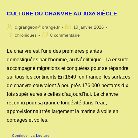
CULTURE DU CHANVRE AU XIXe SIÈCLE
Auteur/autrice
Publication
c.grangeon@orange.fr
19 janvier 2026
de
publiée :
Post
Commentaires
chroniques
0 commentaire
la
category:
de
publication :
la
Le chanvre est l’une des premières plantes
publication :
domestiquées par l’homme, au Néolithique. Il a ensuite
accompagné migrations et conquêtes pour se répandre
sur tous les continents.En 1840, en France, les surfaces
de chanvre couvraient à peu près 176 000 hectares dix
fois supérieures à celles d’aujourd’hui. Le chanvre,
reconnu pour sa grande longévité dans l’eau,
approvisionnait très largement la marine à voile en
cordages et voiles.
CULTURE
Continuer La Lecture