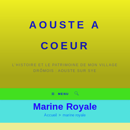
Skip
to
content
AOUSTE A
COEUR
L’HISTOIRE ET LE PATRIMOINE DE MON VILLAGE
DRÔMOIS : AOUSTE SUR SYE
MENU
Marine Royale
Accueil
>
marine royale