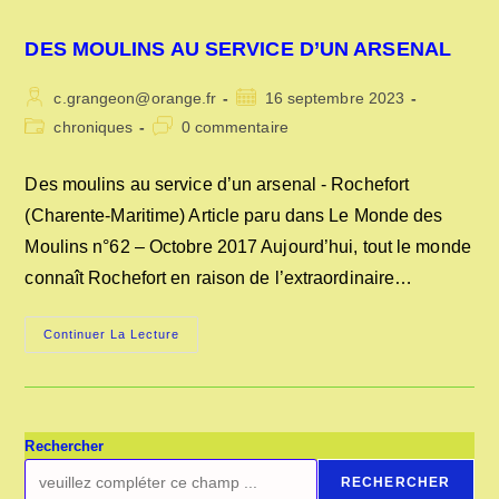
DES MOULINS AU SERVICE D’UN ARSENAL
Auteur/autrice
Publication
c.grangeon@orange.fr
16 septembre 2023
de
publiée :
Post
Commentaires
chroniques
0 commentaire
la
category:
de
publication :
la
Des moulins au service d’un arsenal - Rochefort
publication :
(Charente-Maritime) Article paru dans Le Monde des
Moulins n°62 – Octobre 2017 Aujourd’hui, tout le monde
connaît Rochefort en raison de l’extraordinaire…
DES
Continuer La Lecture
MOULINS
AU
SERVICE
D’UN
ARSENAL
Rechercher
RECHERCHER