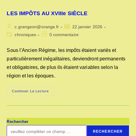
LES IMPÔTS AU XVIIIe SIÈCLE
Auteur/autrice
Publication
c.grangeon@orange.fr
22 janvier 2026
de
publiée :
Post
Commentaires
chroniques
0 commentaire
la
category:
de
publication :
la
Sous l’Ancien Régime, les impôts étaient variés et
publication :
particulièrement inégalitaires, deviendront permanents
et obligatoires, de plus ils étaient variables selon la
région et les époques.
LES
Continuer La Lecture
IMPÔTS
AU
XVIIIe
SIÈCLE
Rechercher
RECHERCHER