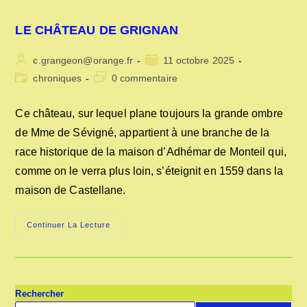
LE CHÂTEAU DE GRIGNAN
Auteur/autrice
Publication
c.grangeon@orange.fr
11 octobre 2025
de
publiée :
Post
Commentaires
chroniques
0 commentaire
la
category:
de
publication :
la
Ce château, sur lequel plane toujours la grande ombre
publication :
de Mme de Sévigné, appartient à une branche de la
race historique de la maison d’Adhémar de Monteil qui,
comme on le verra plus loin, s’éteignit en 1559 dans la
maison de Castellane.
LE
Continuer La Lecture
CHÂTEAU
DE
GRIGNAN
Rechercher