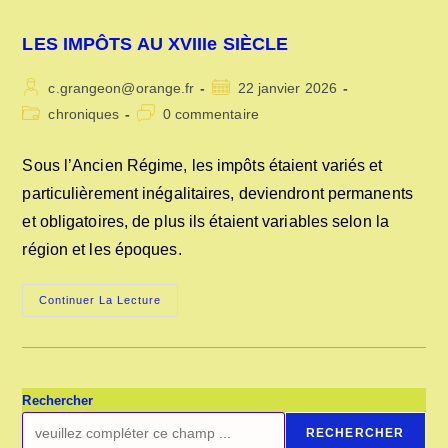
LES IMPÔTS AU XVIIIe SIÈCLE
Auteur/autrice
Publication
c.grangeon@orange.fr
22 janvier 2026
de
publiée :
Post
Commentaires
chroniques
0 commentaire
la
category:
de
publication :
la
Sous l’Ancien Régime, les impôts étaient variés et
publication :
particulièrement inégalitaires, deviendront permanents
et obligatoires, de plus ils étaient variables selon la
région et les époques.
LES
Continuer La Lecture
IMPÔTS
AU
XVIIIe
SIÈCLE
Rechercher
RECHERCHER