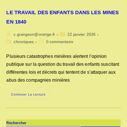
LE TRAVAIL DES ENFANTS DANS LES MINES
EN 1840
Auteur/autrice
Publication
c.grangeon@orange.fr
22 janvier 2026
de
publiée :
Post
Commentaires
chroniques
0 commentaire
la
category:
de
publication :
la
Plusieurs catastrophes minières alertent l’opinion
publication :
publique sur la question du travail des enfants suscitant
différentes lois et décrets qui tentent de s’attaquer aux
abus des compagnies minières
LE
Continuer La Lecture
TRAVAIL
DES
ENFANTS
DANS
LES
MINES
EN
Rechercher
1840