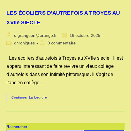
LES ÉCOLIERS D’AUTREFOIS A TROYES AU
XVIIe SIÈCLE
Auteur/autrice
Publication
c.grangeon@orange.fr
16 octobre 2025
de
publiée :
Post
Commentaires
chroniques
0 commentaire
la
category:
de
publication :
la
Les écoliers d'autrefois à Troyes au XVIIe siècle Il est
publication :
apparu intéressant de faire revivre un vieux collège
d'autrefois dans son intimité pittoresque. Il s'agit de
l'ancien collège…
LES
Continuer La Lecture
ÉCOLIERS
D’AUTREFOIS
A
TROYES
AU
XVIIe
SIÈCLE
Rechercher