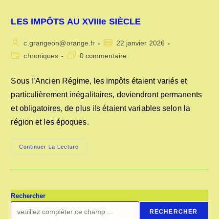
LES IMPÔTS AU XVIIIe SIÈCLE
Auteur/autrice
Publication
c.grangeon@orange.fr
22 janvier 2026
de
publiée :
Post
Commentaires
chroniques
0 commentaire
la
category:
de
publication :
la
Sous l’Ancien Régime, les impôts étaient variés et
publication :
particulièrement inégalitaires, deviendront permanents
et obligatoires, de plus ils étaient variables selon la
région et les époques.
LES
Continuer La Lecture
IMPÔTS
AU
XVIIIe
SIÈCLE
Rechercher
RECHERCHER