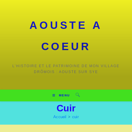
Skip
to
content
AOUSTE A
COEUR
L’HISTOIRE ET LE PATRIMOINE DE MON VILLAGE
DRÔMOIS : AOUSTE SUR SYE
MENU
Cuir
Accueil
>
cuir