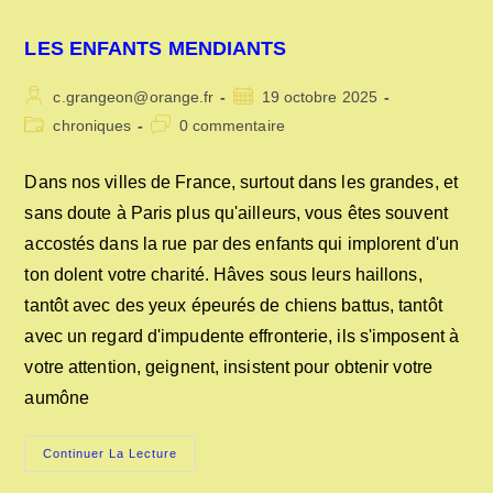
LES ENFANTS MENDIANTS
Auteur/autrice
Publication
c.grangeon@orange.fr
19 octobre 2025
de
publiée :
Post
Commentaires
chroniques
0 commentaire
la
category:
de
publication :
la
Dans nos villes de France, surtout dans les grandes, et
publication :
sans doute à Paris plus qu'ailleurs, vous êtes souvent
accostés dans la rue par des enfants qui implorent d'un
ton dolent votre charité. Hâves sous leurs haillons,
tantôt avec des yeux épeurés de chiens battus, tantôt
avec un regard d'impudente effronterie, ils s'imposent à
votre attention, geignent, insistent pour obtenir votre
aumône
LES
Continuer La Lecture
ENFANTS
MENDIANTS